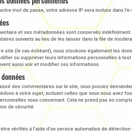
vos données personnelles
otre mot de passe, votre adresse IP sera incluse dans l’e-ma
nées
entaire et ses métadonnées sont conservés indéfiniment.
es suivants au lieu de les laisser dans la file de modéra
tre site (le cas échéant), nous stockons également les don
odifier ou supprimer leurs informations personnelles à tout
uvent aussi voir et modifier ces informations.
s données
aissé des commentaires sur le site, vous pouvez demander 
dons à votre sujet, incluant celles que vous nous avez f
rsonnelles vous concernant. Cela ne prend pas en compte
ons de sécurité.
tre vérifiés à l’aide d’un service automatisé de détectio