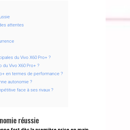
ussie
des attentes
currence
cipales du Vivo X60 Pro+ ?
to du Vivo X60 Pro+ ?
o+ en termes de performance ?
bonne autonomie ?
pétitive face à ses rivaux ?
onomie réussie
rappe fort dès la première prise en main.