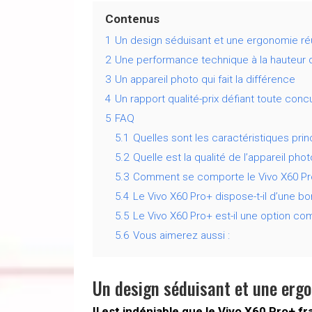
Contenus
1
Un design séduisant et une ergonomie ré
2
Une performance technique à la hauteur 
3
Un appareil photo qui fait la différence
4
Un rapport qualité-prix défiant toute con
5
FAQ
5.1
Quelles sont les caractéristiques prin
5.2
Quelle est la qualité de l’appareil pho
5.3
Comment se comporte le Vivo X60 Pr
5.4
Le Vivo X60 Pro+ dispose-t-il d’une 
5.5
Le Vivo X60 Pro+ est-il une option com
5.6
Vous aimerez aussi :
Un design séduisant et une erg
Il est indéniable que le Vivo X60 Pro+ f