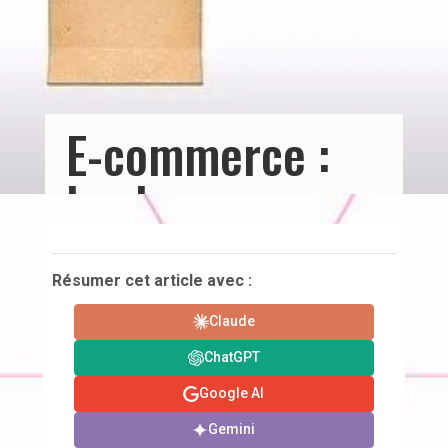
E-commerce :
les bases pour
bien débuter
Résumer cet article avec :
Claude
ChatGPT
Google AI
Gemini